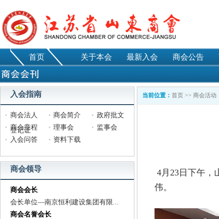
首页
关于本会
最新入会
商会公告
入会指南
当前位置：
首页
>>
商会活动
商会法人
商会简介
政府批文
商会章程
理事会
监事会
登记证
入会问答
资料下载
商会领导
4月23日下午
伟。
商会会长
会长单位—南京恒利建设集团有限...
商会名誉会长