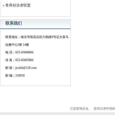
鲁商创业者联盟
联系我们
联系地址：南京市雨花台区六朝路9号证大喜马
拉雅中心J座 14楼
电 话：025-83690866
传 真：025-83695860
邮 箱：jssdsh@126.com
邮 编：210018
江苏新海石化
苏州洁净环境