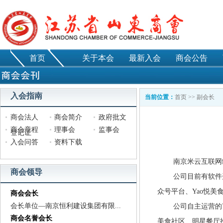
首页
关于本会
最新入会
商会公告
入会指南
当前位置：
首页
>>
副会长
商会法人
商会简介
政府批文
商会章程
理事会
监事会
登记证
入会问答
资料下载
南京米云互联网络科
商会领导
公司目前有软件开发
众号平台、Yao悦美
商会会长
会长单位—南京恒利建设集团有限...
公司自主运营的Ya
商会名誉会长
美食社区、明星餐厅