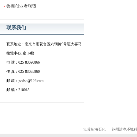
鲁商创业者联盟
联系我们
联系地址：南京市雨花台区六朝路9号证大喜马
拉雅中心J座 14楼
电 话：025-83690866
传 真：025-83695860
邮 箱：jssdsh@126.com
邮 编：210018
江苏新海石化
苏州洁净环境