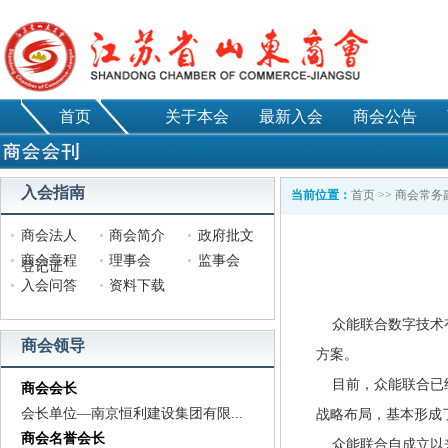
首页
关于本会
最新入会
商会公告
入会指南
当前位置：
首页
>>
商会常务
商会法人
商会简介
政府批文
商会章程
理事会
监事会
登记证
入会问答
资料下载
众能联合数字技术有
商会领导
方案。
目前，众能联合已经
商会会长
会长单位—南京恒利建设集团有限...
战略布局，基本形成
商会名誉会长
众能联合自成立以来