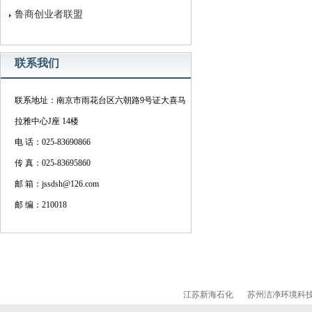
鲁商创业者联盟
联系我们
联系地址：南京市雨花台区六朝路9号证大喜马
拉雅中心J座 14楼
电 话：025-83690866
传 真：025-83695860
邮 箱：jssdsh@126.com
邮 编：210018
江苏新海石化
苏州洁净环境科