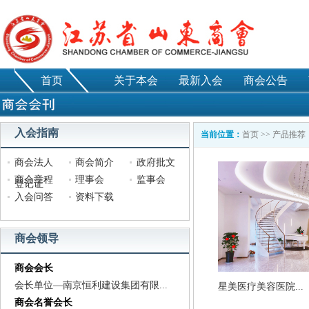
首页
关于本会
最新入会
商会公告
入会指南
当前位置：
首页
>>
产品推荐
商会法人
商会简介
政府批文
商会章程
理事会
监事会
登记证
入会问答
资料下载
商会领导
商会会长
会长单位—南京恒利建设集团有限...
星美医疗美容医院...
商会名誉会长