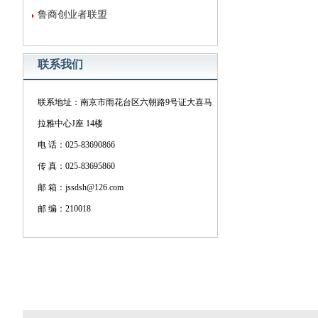
鲁商创业者联盟
联系我们
联系地址：南京市雨花台区六朝路9号证大喜马
拉雅中心J座 14楼
电 话：025-83690866
传 真：025-83695860
邮 箱：jssdsh@126.com
邮 编：210018