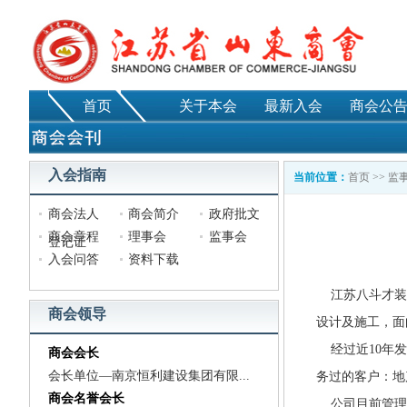
首页
关于本会
最新入会
商会公
入会指南
当前位置：
首页
>>
监
商会法人
商会简介
政府批文
商会章程
理事会
监事会
登记证
入会问答
资料下载
江苏八斗才装饰
商会领导
设计及施工，面
经过近10年发
商会会长
会长单位—南京恒利建设集团有限...
务过的客户：地
商会名誉会长
公司目前管理和