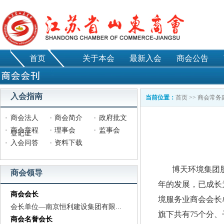
首页
关于本会
最新入会
商会公告
入会指南
当前位置：
首页
>>
商会常务
商会法人
商会简介
政府批文
商会章程
理事会
监事会
登记证
入会问答
资料下载
博天环境集团股份
商会领导
年的发展，已成长
商会会长
境服务业商会会长单
会长单位—南京恒利建设集团有限...
旗下共有75个分、
商会名誉会长