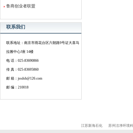
鲁商创业者联盟
联系我们
联系地址：南京市雨花台区六朝路9号证大喜马
拉雅中心J座 14楼
电 话：025-83690866
传 真：025-83695860
邮 箱：jssdsh@126.com
邮 编：210018
江苏新海石化
苏州洁净环境