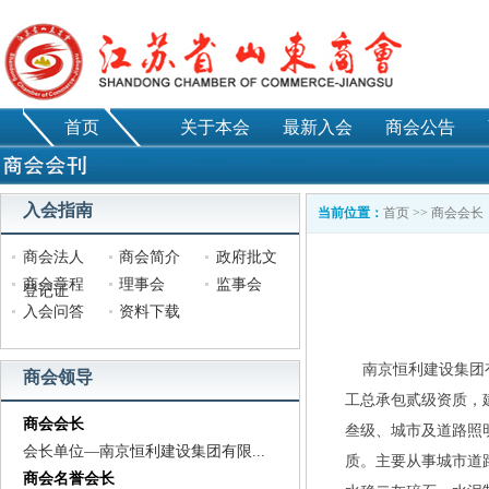
首页
关于本会
最新入会
商会公告
入会指南
当前位置：
首页
>>
商会会长
商会法人
商会简介
政府批文
商会章程
理事会
监事会
登记证
入会问答
资料下载
南京恒利建设集团
商会领导
工总承包贰级资质，
商会会长
叁级、城市及道路照
会长单位—南京恒利建设集团有限...
质。主要从事城市道
商会名誉会长