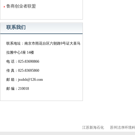
鲁商创业者联盟
联系我们
联系地址：南京市雨花台区六朝路9号证大喜马
拉雅中心J座 14楼
电 话：025-83690866
传 真：025-83695860
邮 箱：jssdsh@126.com
邮 编：210018
江苏新海石化
苏州洁净环境