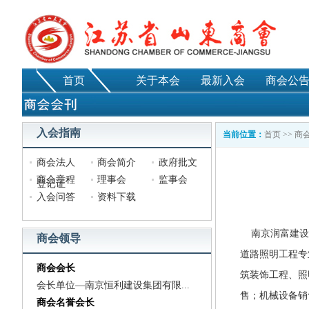
首页
关于本会
最新入会
商会公
入会指南
当前位置：
首页
>>
商
商会法人
商会简介
政府批文
商会章程
理事会
监事会
登记证
入会问答
资料下载
南京润富建设
商会领导
道路照明工程专
商会会长
筑装饰工程、照
会长单位—南京恒利建设集团有限...
售；机械设备销
商会名誉会长