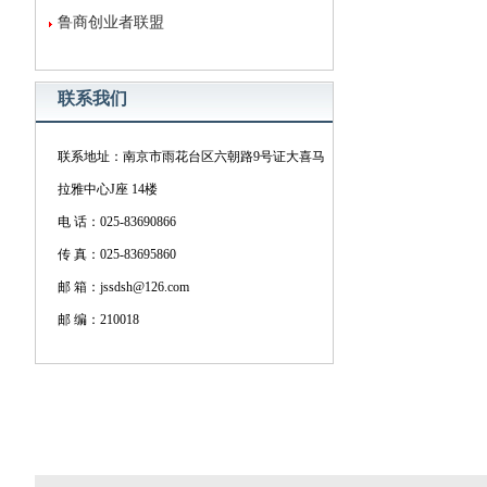
鲁商创业者联盟
联系我们
联系地址：南京市雨花台区六朝路9号证大喜马
拉雅中心J座 14楼
电 话：025-83690866
传 真：025-83695860
邮 箱：jssdsh@126.com
邮 编：210018