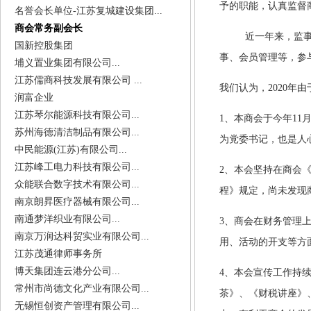
予的职能，认真监督
名誉会长单位-江苏复城建设集团...
商会常务副会长
近一年来，监
国新控股集团
事、会员管理等，参
埔义置业集团有限公司...
江苏儒商科技发展有限公司 ...
我们认为，
2020
年由
润富企业
江苏琴尔能源科技有限公司...
1、
本商会于今年
11
苏州海德清洁制品有限公司...
为党委书记，也是人
中民能源(江苏)有限公司...
江苏峰工电力科技有限公司...
2
、本会坚持在商会
众能联合数字技术有限公司...
程》规定，尚未发现
南京朗昇医疗器械有限公司...
南通梦洋织业有限公司...
3
、商会在财务管理
南京万润达科贸实业有限公司...
用、活动的开支等方
江苏茂通律师事务所
博天集团连云港分公司...
4
、本会宣传工作持
常州市尚德文化产业有限公司...
茶》、《财税讲座》
无锡恒创资产管理有限公司...