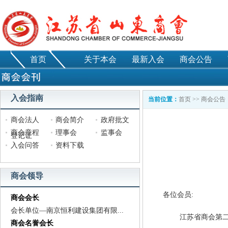
首页
关于本会
最新入会
商会公告
入会指南
当前位置：
首页
>>
商会公告
商会法人
商会简介
政府批文
商会章程
理事会
监事会
登记证
入会问答
资料下载
商会领导
各位会员
:
商会会长
会长单位—南京恒利建设集团有限...
江苏省商会第
商会名誉会长