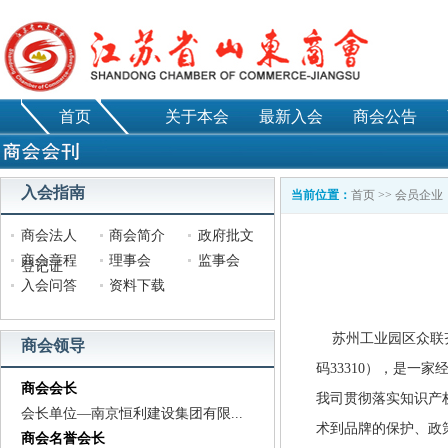
首页
关于本会
最新入会
商会公告
入会指南
当前位置：
首页
>>
会员企业
商会法人
商会简介
政府批文
商会章程
理事会
监事会
登记证
入会问答
资料下载
苏州工业园区众联齐
商会领导
码33310
），是一家
商会会长
我司贯彻落实知识产
会长单位—南京恒利建设集团有限...
术到品牌的保护、政
商会名誉会长