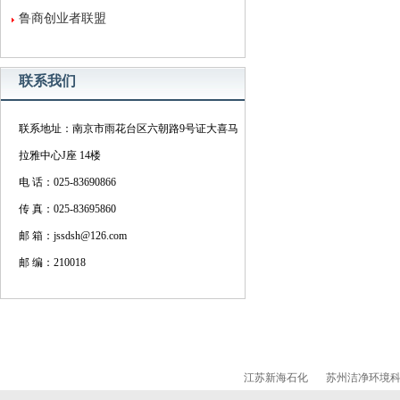
鲁商创业者联盟
联系我们
联系地址：南京市雨花台区六朝路9号证大喜马
拉雅中心J座 14楼
电 话：025-83690866
传 真：025-83695860
邮 箱：jssdsh@126.com
邮 编：210018
江苏新海石化
苏州洁净环境