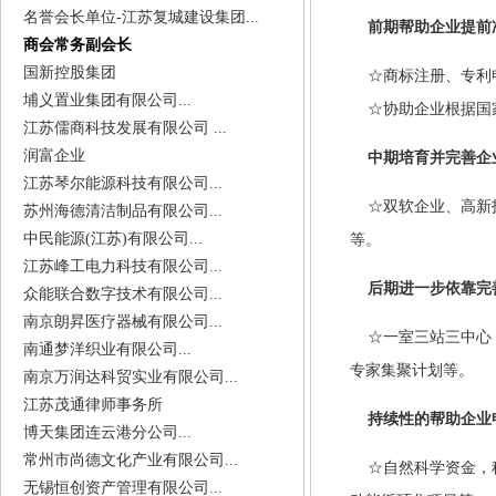
名誉会长单位-江苏复城建设集团...
前期帮助企业提前准
商会常务副会长
国新控股集团
☆商标注册、专利申
埔义置业集团有限公司...
☆协助企业根据国家
江苏儒商科技发展有限公司 ...
润富企业
中期培育并完善企
江苏琴尔能源科技有限公司...
☆
双软企业、高新
苏州海德清洁制品有限公司...
中民能源(江苏)有限公司...
等。
江苏峰工电力科技有限公司...
后期进一步依靠完善
众能联合数字技术有限公司...
南京朗昇医疗器械有限公司...
☆
一室三站三中心
南通梦洋织业有限公司...
专家集聚计划等
。
南京万润达科贸实业有限公司...
江苏茂通律师事务所
持续性的帮助企业
博天集团连云港分公司...
常州市尚德文化产业有限公司...
☆
自然科学资金，
无锡恒创资产管理有限公司...