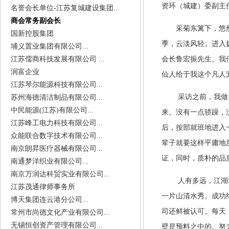
资环（城建）委副主
名誉会长单位-江苏复城建设集团...
商会常务副会长
采菊东篱下，悠
国新控股集团
季，云淡风轻。进入
埔义置业集团有限公司...
江苏儒商科技发展有限公司 ...
会长鲁宏振先生。我
润富企业
仙人给于我这个凡人
江苏琴尔能源科技有限公司...
采访之前，我做
苏州海德清洁制品有限公司...
中民能源(江苏)有限公司...
来。没有一点骄躁，
江苏峰工电力科技有限公司...
后，按部就班地进入
众能联合数字技术有限公司...
辈子就要这样平庸地
南京朗昇医疗器械有限公司...
证，同时，质朴的品
南通梦洋织业有限公司...
南京万润达科贸实业有限公司...
人有多远，江湖
江苏茂通律师事务所
一片山清水秀。成功
博天集团连云港分公司...
司还鲜被认可。每天
常州市尚德文化产业有限公司...
无锡恒创资产管理有限公司...
壁是预料之中的。努