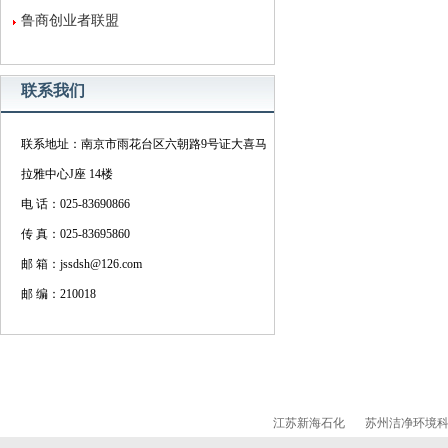
鲁商创业者联盟
联系我们
联系地址：南京市雨花台区六朝路9号证大喜马
拉雅中心J座 14楼
电 话：025-83690866
传 真：025-83695860
邮 箱：jssdsh@126.com
邮 编：210018
江苏新海石化
苏州洁净环境