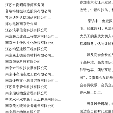
参加南京滨江开发区
江苏永衡昭辉律师事务所...
改造，中新科技岛，
普瑞特机械制造股份有限公司...
常州迪朔达纺织品有限公司...
采访中，鲁宏振
海尔电器南京分公司
明。如此原则，从源
江苏浪潮信息科技有限公司...
大员工的素质为切入
南京联众建设工程技术有限公司...
南京吉土佳因文化传媒有限公司...
程和服务，达到让所
江苏锦堃建设工程有限公司...
谈及商会会长的
南京康士德装饰材料有限公司...
南京华章科技有限公司...
个高标准、高素质队
南京米云科技发展有限公司...
和谐包容、团结互助
南京伟润瑞市政工程有限公司...
司”，负责商会互助
南京怀恩文化教育咨询有限公司...
会会费收缴、会员企
江苏鲁宁管业科技有限公司...
也已破土动工。
南京启航物业管理有限公司...
中国水利水电第十三工程局有限公...
当前风云诡秘，
南京美的暖通设备销售有限公司...
须适应当前时代发展
南京琴岛物流有限公司...