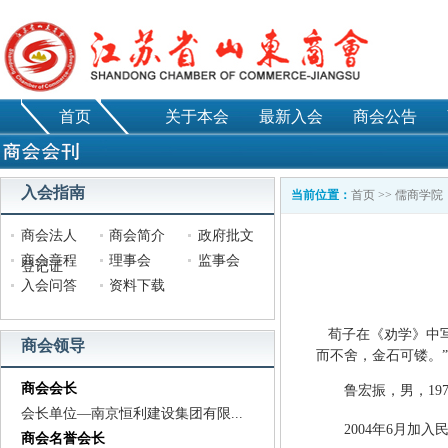
首页
关于本会
最新入会
商会公告
入会指南
当前位置：
首页
>>
儒商学院
商会法人
商会简介
政府批文
商会章程
理事会
监事会
登记证
入会问答
资料下载
荀子在《劝学》中写
商会领导
而不舍，金石可镂。
商会会长
鲁宏振，男，197
会长单位—南京恒利建设集团有限...
2004年6月
商会名誉会长