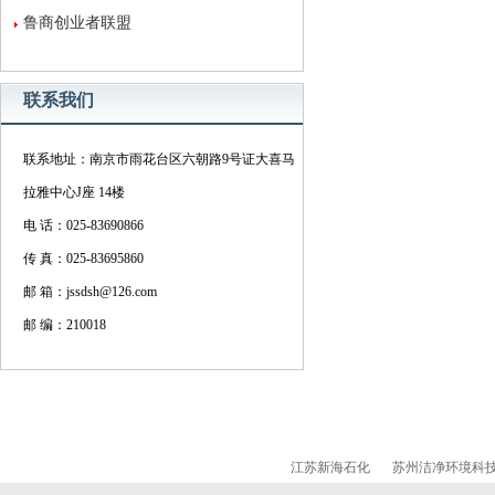
鲁商创业者联盟
联系我们
联系地址：南京市雨花台区六朝路9号证大喜马
拉雅中心J座 14楼
电 话：025-83690866
传 真：025-83695860
邮 箱：jssdsh@126.com
邮 编：210018
江苏新海石化
苏州洁净环境科