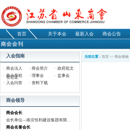
首页
关于本会
最新入会
商会公告
入会指南
当前位置：
首页
>>
商会领袖
商会法人
商会简介
政府批文
商会章程
理事会
监事会
登记证
入会问答
资料下载
商会领导
商会会长
会长单位—南京恒利建设集团有限...
商会名誉会长