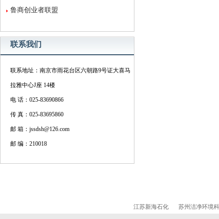
鲁商创业者联盟
联系我们
联系地址：南京市雨花台区六朝路9号证大喜马
拉雅中心J座 14楼
电 话：025-83690866
传 真：025-83695860
邮 箱：jssdsh@126.com
邮 编：210018
江苏新海石化
苏州洁净环境