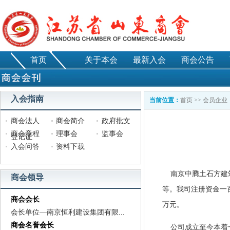
首页
关于本会
最新入会
商会公告
入会指南
当前位置：
首页
>>
会员企业
商会法人
商会简介
政府批文
商会章程
理事会
监事会
登记证
入会问答
资料下载
南京中腾土石方建
商会领导
等。我司注册资金一百
商会会长
万元。
会长单位—南京恒利建设集团有限...
商会名誉会长
公司成立至今本着一