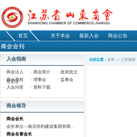
首页
关于本会
最新入会
商会公告
入会指南
当前位置：
首页
>>
江苏新闻
商会法人
商会简介
政府批文
商会章程
理事会
监事会
登记证
入会问答
资料下载
商会领导
商会会长
会长单位—南京恒利建设集团有限...
商会名誉会长