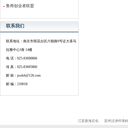
鲁商创业者联盟
联系我们
联系地址：南京市雨花台区六朝路9号证大喜马
拉雅中心J座 14楼
电 话：025-83690866
传 真：025-83695860
邮 箱：jssdsh@126.com
邮 编：210018
江苏新海石化
苏州洁净环境