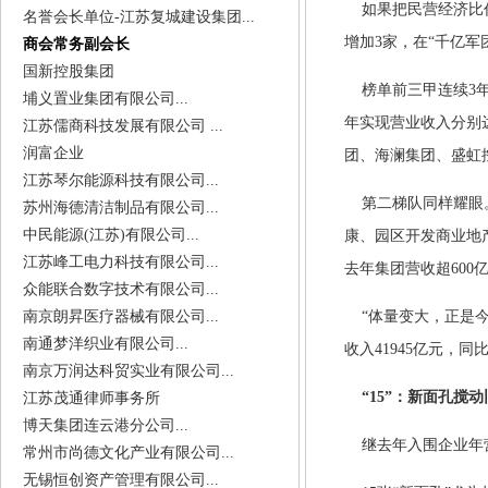
如果把民营经济比
名誉会长单位-江苏复城建设集团...
增加
3
家，在“千亿军
商会常务副会长
国新控股集团
榜单前三甲连续
3
埔义置业集团有限公司...
年实现营业收入分别
江苏儒商科技发展有限公司 ...
润富企业
团、海澜集团、盛虹
江苏琴尔能源科技有限公司...
第二梯队同样耀眼
苏州海德清洁制品有限公司...
中民能源(江苏)有限公司...
康、园区开发商业地
江苏峰工电力科技有限公司...
去年集团营收超
600
众能联合数字技术有限公司...
南京朗昇医疗器械有限公司...
“体量变大，正是今
南通梦洋织业有限公司...
收入
41945
亿元，同
南京万润达科贸实业有限公司...
“
15
”：新面孔搅动
江苏茂通律师事务所
博天集团连云港分公司...
继去年入围企业年
常州市尚德文化产业有限公司...
无锡恒创资产管理有限公司...