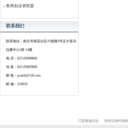
鲁商创业者联盟
联系我们
联系地址：南京市雨花台区六朝路9号证大喜马
拉雅中心J座 14楼
电 话：025-83690866
传 真：025-83695860
邮 箱：jssdsh@126.com
邮 编：210018
江苏新海石化
苏州洁净环境