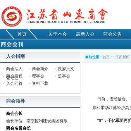
首页
关于本会
最新入会
商会公告
入会指南
当前位置：
首页
>>
江苏新闻
商会法人
商会简介
政府批文
商会章程
理事会
监事会
登记证
入会问答
资料下载
日前，省经信委、
商会领导
撑和带动江苏经济高
商会会长
“
9
”：千亿军团再
会长单位—南京恒利建设集团有限...
商会名誉会长