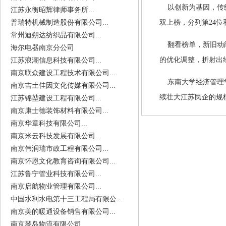
以创新为基因，传统
江苏永衡昭辉律师事务所...
普瑞特机械制造股份有限公司...
双上榜，分列第
24
位
常州迪朔达纺织品有限公司...
翻看榜单，新旧动能
海尔电器南京分公司
的优化调整，折射出
江苏浪潮信息科技有限公司...
南京联众建设工程技术有限公司...
东南大学经济管理学
南京吉土佳因文化传媒有限公司...
续壮大江苏民企的规
江苏锦堃建设工程有限公司...
南京康士德装饰材料有限公司...
南京华章科技有限公司...
南京米云科技发展有限公司...
南京伟润瑞市政工程有限公司...
南京怀恩文化教育咨询有限公司...
江苏鲁宁管业科技有限公司...
南京启航物业管理有限公司...
中国水利水电第十三工程局有限公...
南京美的暖通设备销售有限公司...
南京琴岛物流有限公司...