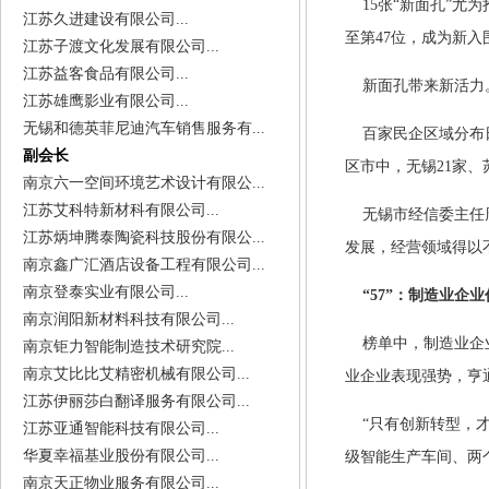
15
张“新面孔”尤为
江苏久进建设有限公司...
至第
47
位，成为新入
江苏子渡文化发展有限公司...
江苏益客食品有限公司...
新面孔带来新活力
江苏雄鹰影业有限公司...
无锡和德英菲尼迪汽车销售服务有...
百家民企区域分布
副会长
区市中，无锡
21
家、
南京六一空间环境艺术设计有限公...
江苏艾科特新材科有限公司...
无锡市经信委主任
江苏炳坤腾泰陶瓷科技股份有限公...
发展，经营领域得以
南京鑫广汇酒店设备工程有限公司...
南京登泰实业有限公司...
“
57
”：制造业企业
南京润阳新材料科技有限公司...
榜单中，制造业企
南京钜力智能制造技术研究院...
南京艾比比艾精密机械有限公司...
业企业表现强势，亨
江苏伊丽莎白翻译服务有限公司...
“只有创新转型，才
江苏亚通智能科技有限公司...
华夏幸福基业股份有限公司...
级智能生产车间、两
南京天正物业服务有限公司...